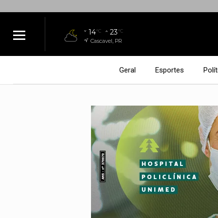
14
23
°C
°C
Cascavel, PR
Geral
Esportes
Polít