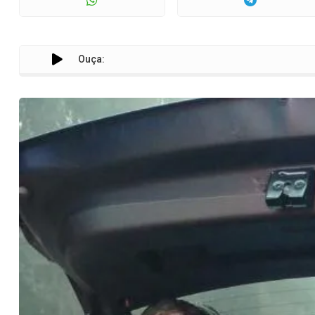
Ouça:
PRF intercep