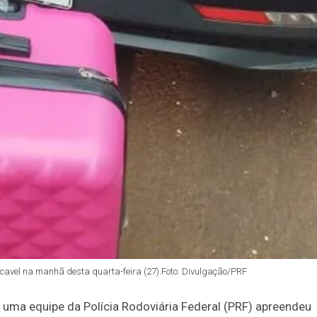
scavel na manhã desta quarta-feira (27).Foto: Divulgação/PRF
, uma equipe da Polícia Rodoviária Federal (PRF) apreendeu