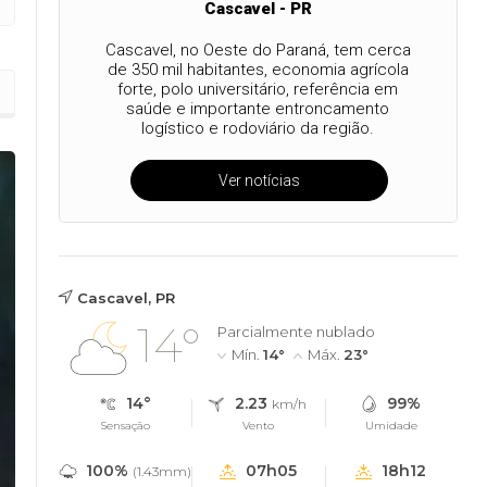
Cascavel - PR
Cascavel, no Oeste do Paraná, tem cerca
de 350 mil habitantes, economia agrícola
forte, polo universitário, referência em
saúde e importante entroncamento
logístico e rodoviário da região.
Ver notícias
Cascavel, PR
14°
Parcialmente nublado
Mín.
14°
Máx.
23°
14°
2.23
99%
km/h
Sensação
Vento
Umidade
100%
07h05
18h12
(1.43mm)