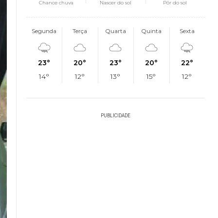
Chance chuva
Nascer do sol
Pôr do sol
Segunda
Terça
Quarta
Quinta
Sexta
23°
20°
23°
20°
22°
14°
12°
13°
15°
12°
PUBLICIDADE