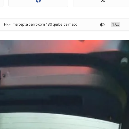
ta carro com 130 quilos de maconha na BR-277 em Cascavel
1.0x