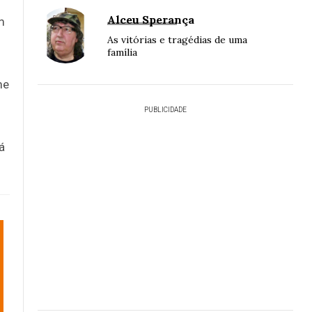
Alceu Sperança
m
As vitórias e tragédias de uma
família
me
PUBLICIDADE
á