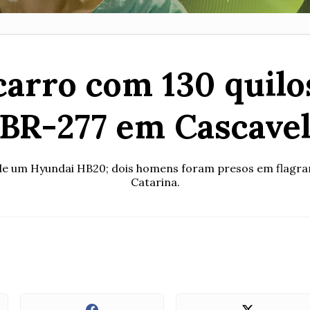
carro com 130 quil
BR-277 em Cascave
e um Hyundai HB20; dois homens foram presos em flagran
Catarina.