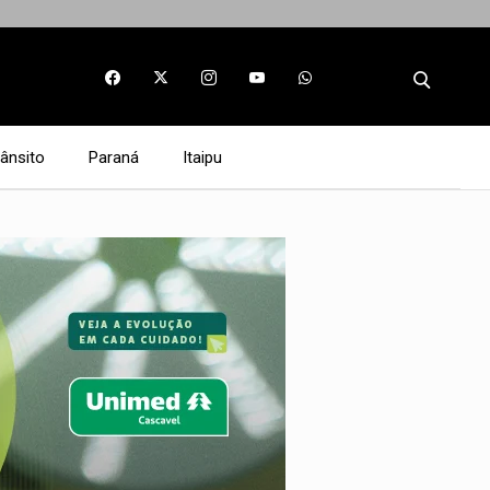
rânsito
Paraná
Itaipu