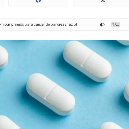
do para câncer de pâncreas faz plateia chorar e aplaudir de pé na ASCO 20
1.0x