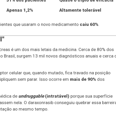
Apenas 1,2%
Altamente tolerável
acientes que usaram o novo medicamento
caiu 60%
.
l"
creas é um dos mais letais da medicina. Cerca de 80% dos
o Brasil, surgem 13 mil novos diagnósticos anuais e cerca 
uptor celular que, quando mutado, fica travado na posição
tipliquem sem parar. Isso ocorre em
mais de 90%
dos
 médica de
undruggable
(intratável)
porque sua superfície
assem nela. O daraxonrasib conseguiu quebrar essa barreir
 mutação ao mesmo tempo.