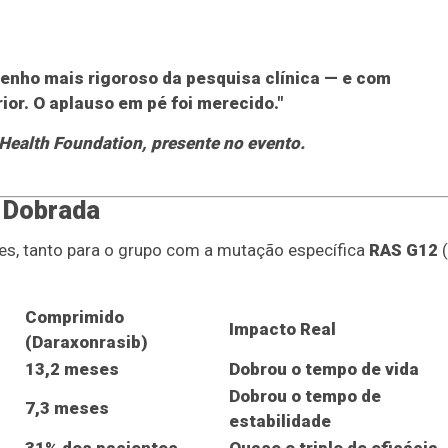
enho mais rigoroso da pesquisa clínica — e com
or. O aplauso em pé foi merecido."
 Health Foundation, presente no evento.
 Dobrada
es, tanto para o grupo com a mutação específica
RAS G12
(
Comprimido
Impacto Real
(Daraxonrasib)
13,2 meses
Dobrou o tempo de vida
Dobrou o tempo de
7,3 meses
estabilidade
31% dos pacientes
Quase o triplo de eficácia