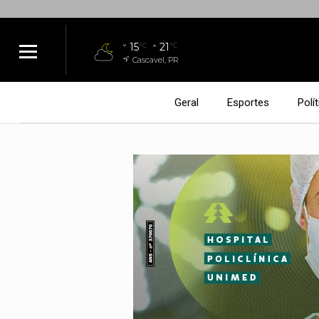
15
21
°C
°C
Cascavel, PR
Geral
Esportes
Polít