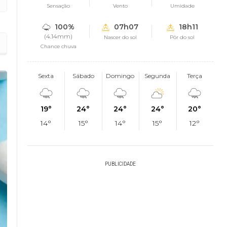
Sensação
Vento
Umidade
100%
07h07
18h11
(4.14mm)
Nascer do sol
Pôr do sol
26
Chance chuva
Sexta
Sábado
Domingo
Segunda
Terça
19°
24°
24°
24°
20°
14°
15°
14°
15°
12°
PUBLICIDADE