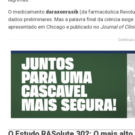
O medicamento
daraxonrasib
(da farmacêutica Revolu
dados preliminares. Mas a palavra final da ciência exige
apresentado em Chicago e publicado no
Journal of Clin
Continua 
O Estudo RASolute 302: O mais alto r