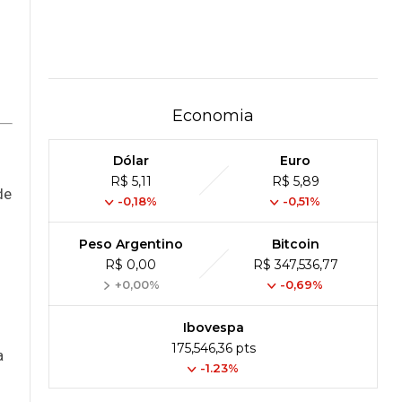
Economia
Dólar
Euro
R$ 5,11
R$ 5,89
de
-0,18%
-0,51%
Peso Argentino
Bitcoin
R$ 0,00
R$ 347,536,77
+0,00%
-0,69%
Ibovespa
175,546,36 pts
a
-1.23%