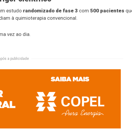
i um estudo
randomizado de fase 3
com
500 pacientes
qu
diam à quimioterapia convencional.
a vez ao dia.
após a publicidade