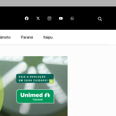
rânsito
Paraná
Itaipu