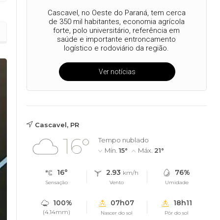
Cascavel, no Oeste do Paraná, tem cerca
de 350 mil habitantes, economia agrícola
forte, polo universitário, referência em
saúde e importante entroncamento
logístico e rodoviário da região.
Ver notícias
Cascavel, PR
16°
Tempo nublado
Mín.
15°
Máx.
21°
16°
2.93
76%
km/h
Sensação
Vento
Umidade
100%
07h07
18h11
(4.14mm)
Nascer do sol
Pôr do sol