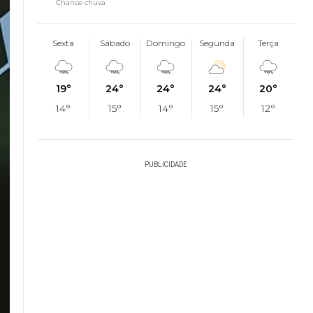
Chance chuva
Sexta
Sábado
Domingo
Segunda
Terça
19°
24°
24°
24°
20°
14°
15°
14°
15°
12°
PUBLICIDADE