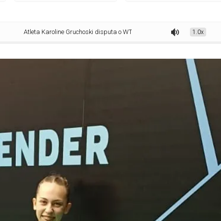
ta Karoline Gruchoski disputa o WTT Youth Contender 2026
1.0x