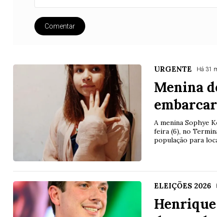
Comentar
URGENTE
Há 31 
Menina de
embarcar
A menina Sophye Koz
feira (6), no Termi
população para loca
ELEIÇÕES 2026
Henrique 