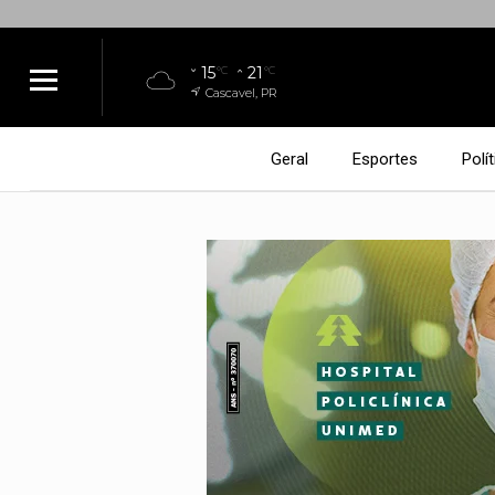
15
21
°C
°C
Cascavel, PR
Geral
Esportes
Polít