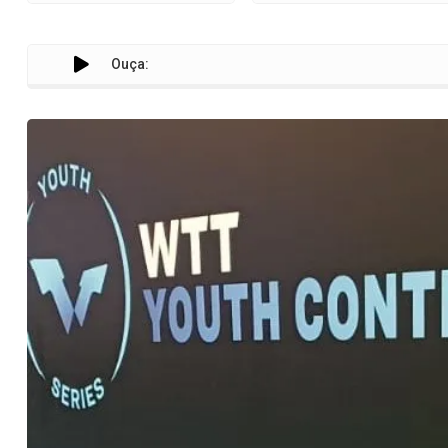
Ouça:
Atle