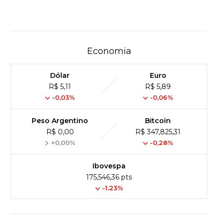
Economia
Dólar
Euro
R$ 5,11
R$ 5,89
-0,03%
-0,06%
Peso Argentino
Bitcoin
R$ 0,00
R$ 347,825,31
+0,00%
-0,28%
Ibovespa
175,546,36 pts
-1.23%