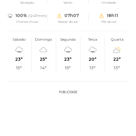
Sensação
Vento
Umidade
100%
07h07
18h11
(12.47mm)
Chance chuva
Nascer do sol
Pôr do sol
Sábado
Domingo
Segunda
Terça
Quarta
23°
25°
23°
20°
22°
15°
14°
15°
13°
13°
PUBLICIDADE