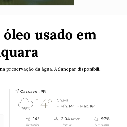
e óleo usado em
aquara
a preservação da água. A Sanepar disponibili...
Cascavel, PR
14°
Chuva
Mín.
14°
Máx.
18°
14°
2.04
97%
km/h
Sensação
Vento
Umidade