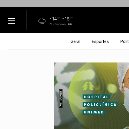
14
18
°C
°C
Cascavel, PR
Geral
Esportes
Polít