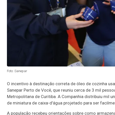
Foto: Sanepar
O incentivo à destinação correta de óleo de cozinha u
Sanepar Perto de Você, que reuniu cerca de 3 mil pessoa
Metropolitana de Curitiba. A Companhia distribuiu mil 
de miniatura de caixa-d'água projetado para ser facilme
A população recebeu orientações sobre como armazena