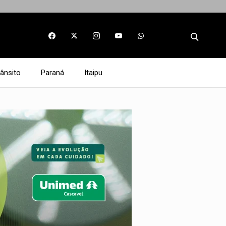
rânsito
Paraná
Itaipu