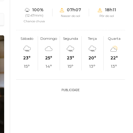
100%
07h07
18h11
(12.47mm)
Nascer do sol
Pôr do sol
Chance chuva
Sábado
Domingo
Segunda
Terça
Quarta
23°
25°
23°
20°
22°
15°
14°
15°
13°
13°
PUBLICIDADE