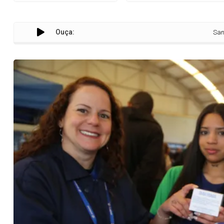
Ouça:
Sanepar distri