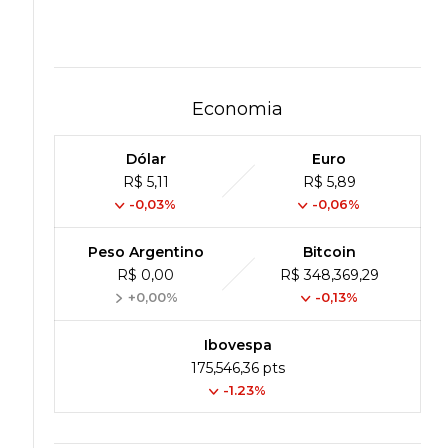
Economia
Dólar
Euro
R$ 5,11
R$ 5,89
-0,03%
-0,06%
Peso Argentino
Bitcoin
R$ 0,00
R$ 348,369,29
+0,00%
-0,13%
Ibovespa
175,546,36 pts
-1.23%