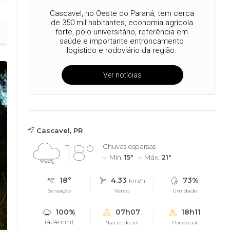
Cascavel, no Oeste do Paraná, tem cerca
de 350 mil habitantes, economia agrícola
forte, polo universitário, referência em
saúde e importante entroncamento
logístico e rodoviário da região.
Ver notícias
Cascavel, PR
18°
Chuvas esparsas
Mín.
15°
Máx.
21°
18°
4.33
73%
km/h
Sensação
Vento
Umidade
100%
07h07
18h11
(4.14mm)
Nascer do sol
Pôr do sol