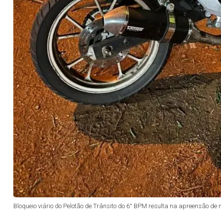
Bloqueio viário do Pelotão de Trânsito do 6° BPM resulta na apreensão d