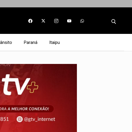
rânsito
Paraná
Itaipu