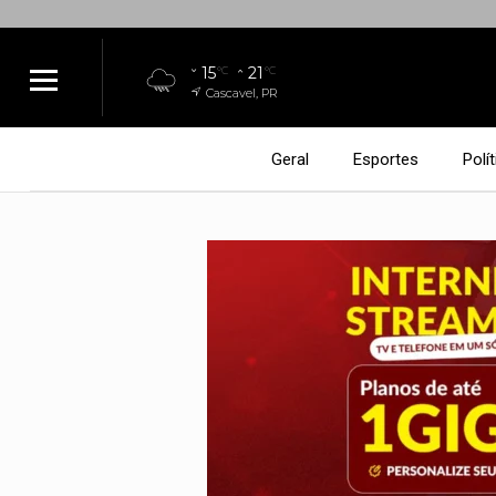
15
21
°C
°C
Cascavel, PR
Geral
Esportes
Polít