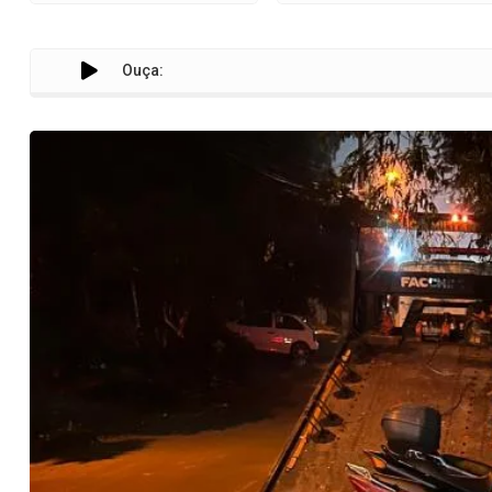
Ouça:
Gotran abor