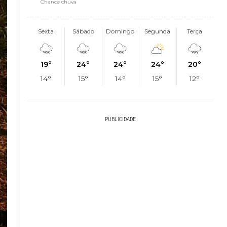
Chance chuva
Sexta
Sábado
Domingo
Segunda
Terça
19°
24°
24°
24°
20°
14°
15°
14°
15°
12°
PUBLICIDADE