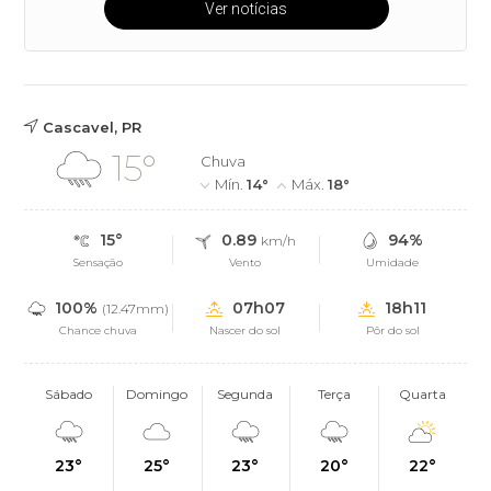
Ver notícias
Cascavel, PR
15°
Chuva
Mín.
14°
Máx.
18°
15°
0.89
94%
km/h
Sensação
Vento
Umidade
100%
07h07
18h11
(12.47mm)
Chance chuva
Nascer do sol
Pôr do sol
Sábado
Domingo
Segunda
Terça
Quarta
23°
25°
23°
20°
22°