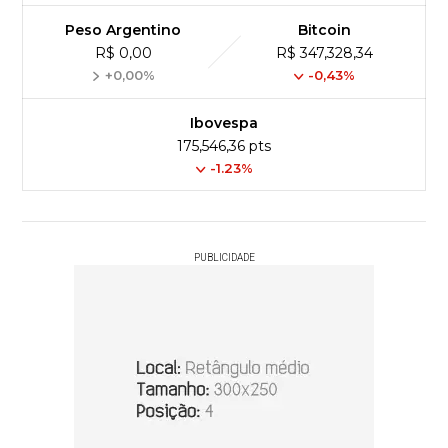
Peso Argentino
Bitcoin
R$ 0,00
R$ 347,328,34
+0,00%
-0,43%
Ibovespa
175,546,36 pts
-1.23%
PUBLICIDADE