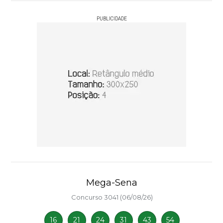
PUBLICIDADE
Mega-Sena
Concurso 3041 (06/08/26)
16
21
24
31
43
54