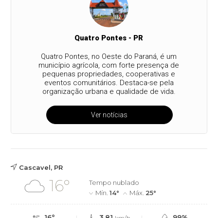
Quatro Pontes - PR
Quatro Pontes, no Oeste do Paraná, é um
município agrícola, com forte presença de
pequenas propriedades, cooperativas e
eventos comunitários. Destaca-se pela
organização urbana e qualidade de vida.
Ver notícias
Cascavel, PR
16°
Tempo nublado
Mín.
14°
Máx.
25°
16°
3.81
99%
km/h