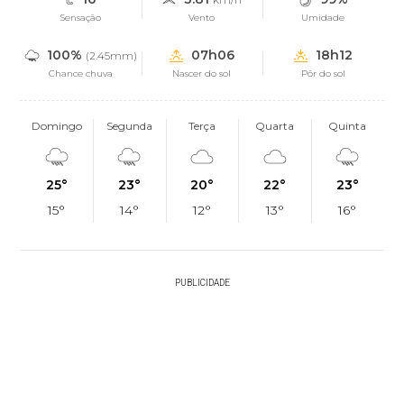
Sensação
Vento
Umidade
100%
07h06
18h12
(2.45mm)
Chance chuva
Nascer do sol
Pôr do sol
Domingo
Segunda
Terça
Quarta
Quinta
25°
23°
20°
22°
23°
15°
14°
12°
13°
16°
PUBLICIDADE