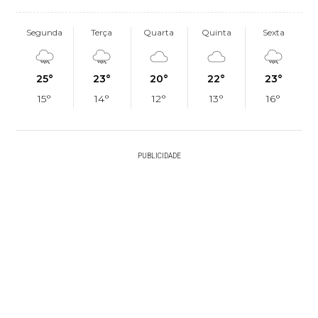
Segunda
Terça
Quarta
Quinta
Sexta
25°
23°
20°
22°
23°
15°
14°
12°
13°
16°
PUBLICIDADE