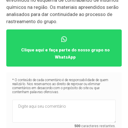
envolvidos no esquema de contrabando de insumos
químicos na região. Os materiais apreendidos serão
analisados para dar continuidade ao processo de
rastreamento do grupo.
Clique aqui e faça parte do nosso grupo no
WhatsApp
* O conteúdo de cada comentário é de responsabilidade de quem
realizá-lo. Nos reservamos ao direito de reprovar ou eliminar
comentários em desacordo com o propósito do site ou que
contenham palavras ofensivas.
500
caracteres restantes.