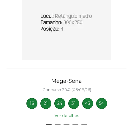
Mega-Sena
Concurso 3041 (06/08/26)
16
21
24
31
43
54
Ver detalhes