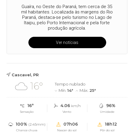
Guaíra, no Oeste do Paraná, tem cerca de 35
mil habitantes. Localizada às margens do Rio
Paraná, destaca-se pelo turismo no Lago de
Itaipu, pelo Porto Internacional e pela forte
produção agrícola.
Ver notícias
Cascavel, PR
16°
Tempo nublado
Mín.
14°
Máx.
25°
16°
4.06
96%
km/h
Sensação
Vento
Umidade
100%
07h06
18h12
(2.45mm)
Chance chuva
Nascer do sol
Pôr do sol