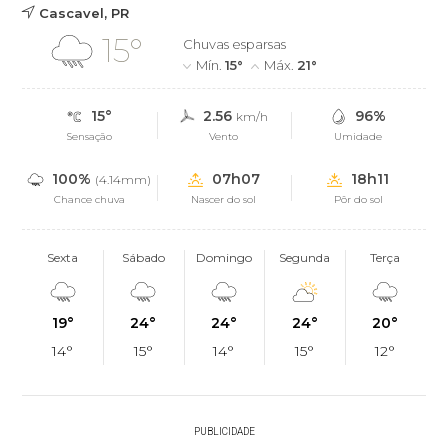
Cascavel, PR
15°
Chuvas esparsas
Mín.
15°
Máx.
21°
15°
2.56
96%
km/h
Sensação
Vento
Umidade
100%
07h07
18h11
(4.14mm)
Chance chuva
Nascer do sol
Pôr do sol
Sexta
Sábado
Domingo
Segunda
Terça
19°
24°
24°
24°
20°
14°
15°
14°
15°
12°
PUBLICIDADE