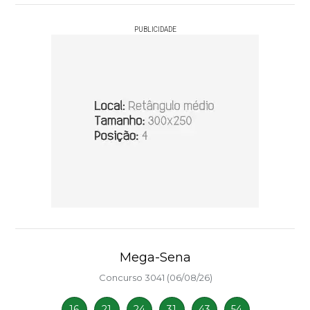
PUBLICIDADE
Mega-Sena
Concurso 3041 (06/08/26)
16
21
24
31
43
54