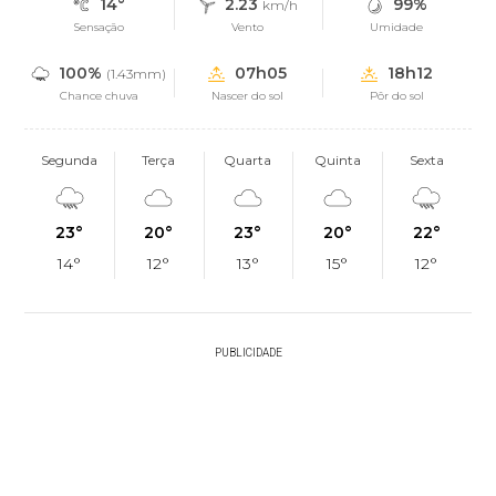
14°
2.23
99%
km/h
Sensação
Vento
Umidade
100%
07h05
18h12
(1.43mm)
Chance chuva
Nascer do sol
Pôr do sol
Segunda
Terça
Quarta
Quinta
Sexta
23°
20°
23°
20°
22°
14°
12°
13°
15°
12°
PUBLICIDADE