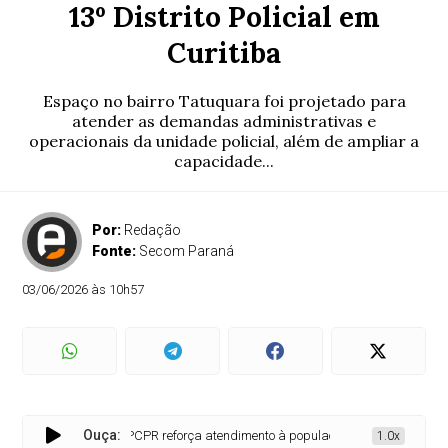
13º Distrito Policial em
Curitiba
Espaço no bairro Tatuquara foi projetado para
atender as demandas administrativas e
operacionais da unidade policial, além de ampliar a
capacidade...
Por:
Redação
Fonte:
Secom Paraná
03/06/2026 às 10h57
Ouça:
PCPR reforça atendimento à população com nova sede do 13º Di
1.0x