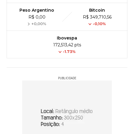
Peso Argentino
Bitcoin
R$ 0,00
R$ 349,710,56
+0,00%
-0,10%
Ibovespa
172,513,42 pts
-1.73%
PUBLICIDADE