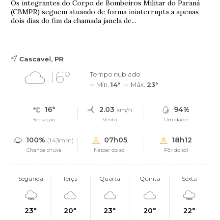
Os integrantes do Corpo de Bombeiros Militar do Paraná
(CBMPR) seguem atuando de forma ininterrupta a apenas
dois dias do fim da chamada janela de...
Cascavel, PR
16°
Tempo nublado
Mín.
14°
Máx.
23°
16°
2.03
94%
km/h
Sensação
Vento
Umidade
100%
07h05
18h12
(1.43mm)
Chance chuva
Nascer do sol
Pôr do sol
Segunda
Terça
Quarta
Quinta
Sexta
23°
20°
23°
20°
22°