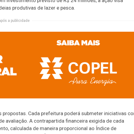
om investimento previsto de R$ 24 milhões, a ação visa
eias produtivas de lazer e pesca.
após a publicidade
 propostas. Cada prefeitura poderá submeter iniciativas c
de avaliação. A contrapartida financeira exigida de cada
to, calculada de maneira proporcional ao Índice de