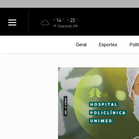
14
23
°C
°C
Cascavel, PR
Geral
Esportes
Polít