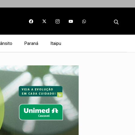
rânsito
Paraná
Itaipu