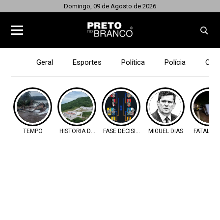
Domingo, 09 de Agosto de 2026
Geral
Esportes
Política
Polícia
Cid
TEMPO
HISTÓRIA DO OESTE
FASE DECISIVA
MIGUEL DIAS
FATALIDA