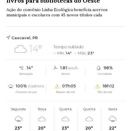
livros para bibliotecas do Oeste
Ação do convênio Linha Ecológica beneficia acervos
municipais e escolares com 45 novos títulos cada
Cascavel, PR
14°
Tempo nublado
Mín.
14°
Máx.
23°
14°
1.81
98%
km/h
Sensação
Vento
Umidade
100%
07h05
18h12
(1.43mm)
Chance chuva
Nascer do sol
Pôr do sol
Segunda
Terça
Quarta
Quinta
Sexta
23°
20°
23°
20°
22°