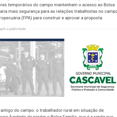
hadores temporários do campo mantenham o acesso ao Bolsa
aria mais segurança para as relações trabalhistas no camp
opecuária (FPA) para construir e aprovar a proposta.
após a publicidade
antigo do campo: o trabalhador rural em situação de
eceio fundado de perder o Bolsa Família, que é a renda que