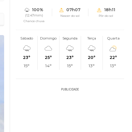
100%
07h07
18h11
(12.47mm)
Nascer do sol
Pôr do sol
Chance chuva
Sábado
Domingo
Segunda
Terça
Quarta
23°
25°
23°
20°
22°
15°
14°
15°
13°
13°
PUBLICIDADE