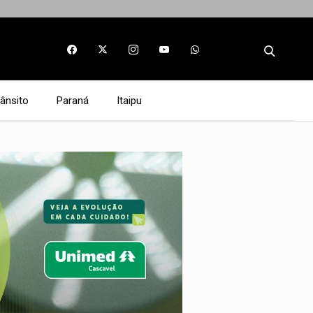
rânsito
Paraná
Itaipu