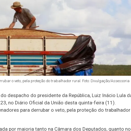
rubar o veto, pela proteção do trabalhador rural. Foto: Divulgação/Assessoria
o despacho do presidente da República, Luiz Inácio Lula d
23, no Diário Oficial da União desta quinta-feira (11).
enadores para derrubar o veto, pela proteção do trabalhador
vada por maioria tanto na Câmara dos Deputados, quanto no