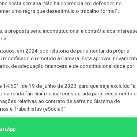
ebe nesta semana. Não há coerência em defender, no
anter uma regra que desestimula o trabalho formal”,
 a proposta seria inconstitucional e contrária aos interess
ria.
ados, em 2024, sob relatoria de parlamentar da própria
foi modificado e remetido à Câmara. Esta aprovou novament
rito, de adequação financeira e de constitucionalidade por
e 14.601, de 19 de junho de 2023, para que seja excluída “a
o da renda familiar mensal considerada para recebimento 
rmações relativas ao contrato de safra no Sistema de
ias e Trabalhistas (eSocial)”.
hatsApp