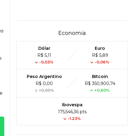
es
Economia
Dólar
Euro
R$ 5,11
R$ 5,89
e
-0,03%
-0,06%
Peso Argentino
Bitcoin
R$ 0,00
R$ 350,900,74
+0,00%
+0,60%
de
Ibovespa
175,546,36 pts
-1.23%