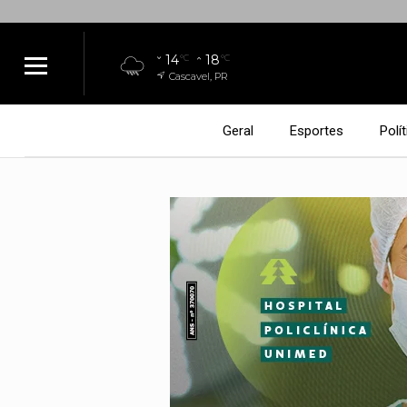
14
18
°C
°C
Cascavel, PR
Geral
Esportes
Polít