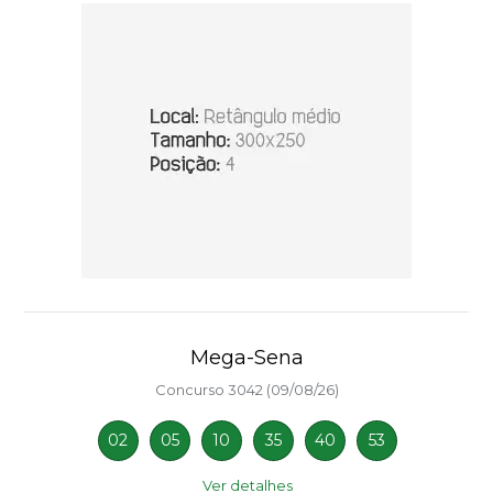
Mega-Sena
Concurso 3042 (09/08/26)
02
05
10
35
40
53
Ver detalhes