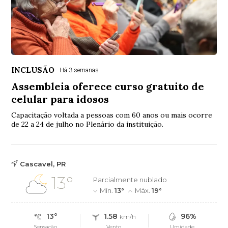
INCLUSÃO
Há 3 semanas
Assembleia oferece curso gratuito de
celular para idosos
Capacitação voltada a pessoas com 60 anos ou mais ocorre
de 22 a 24 de julho no Plenário da instituição.
Cascavel, PR
13°
Parcialmente nublado
Mín.
13°
Máx.
19°
13°
1.58
96%
km/h
Sensação
Vento
Umidade