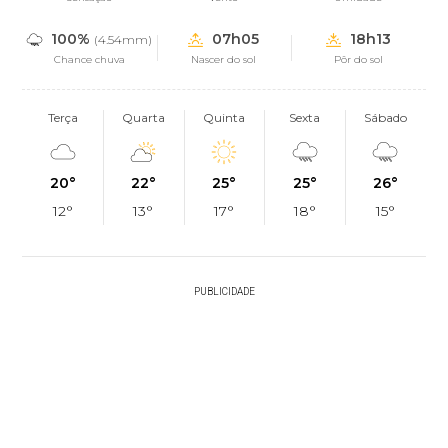
100%
07h05
18h13
(4.54mm)
Chance chuva
Nascer do sol
Pôr do sol
Terça
Quarta
Quinta
Sexta
Sábado
20°
22°
25°
25°
26°
12°
13°
17°
18°
15°
PUBLICIDADE