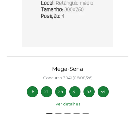
Mega-Sena
Concurso 3041 (06/08/26)
16
21
24
31
43
54
Ver detalhes