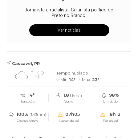
Jornalista e radialista. Colunista político do
Preto no Branco.
Ver notícias
Cascavel, PR
14°
Tempo nublado
Mín.
14°
Máx.
23°
14°
1.81
98%
km/h
Sensação
Vento
Umidade
100%
07h05
18h12
(1.43mm)
Chance chuva
Nascer do sol
Pôr do sol