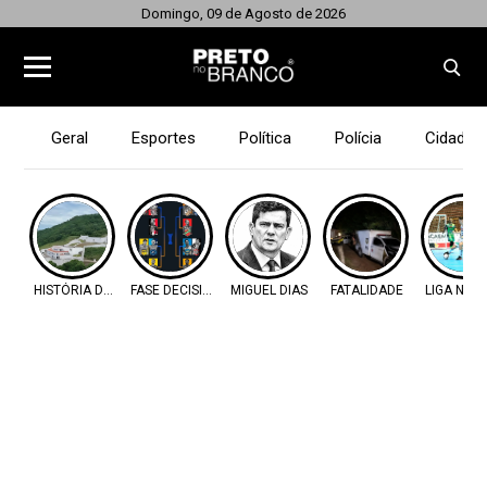
Domingo, 09 de Agosto de 2026
Geral
Esportes
Política
Polícia
Cidades
HISTÓRIA DO OESTE
FASE DECISIVA
MIGUEL DIAS
FATALIDADE
LIGA NAC