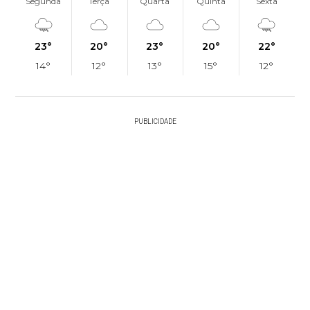
Segunda
Terça
Quarta
Quinta
Sexta
23°
20°
23°
20°
22°
14°
12°
13°
15°
12°
PUBLICIDADE