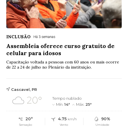
INCLUSÃO
Há 3 semanas
Assembleia oferece curso gratuito de
celular para idosos
Capacitação voltada a pessoas com 60 anos ou mais ocorre
de 22 a 24 de julho no Plenário da instituição.
Cascavel, PR
20°
Tempo nublado
Mín.
14°
Máx.
25°
20°
4.75
90%
km/h
Sensação
Vento
Umidade