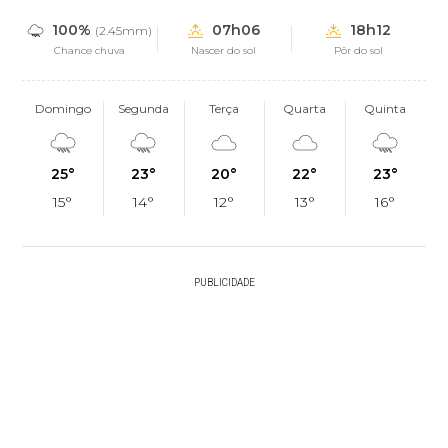
100%
07h06
18h12
(2.45mm)
Chance chuva
Nascer do sol
Pôr do sol
Domingo
Segunda
Terça
Quarta
Quinta
25°
23°
20°
22°
23°
15°
14°
12°
13°
16°
PUBLICIDADE