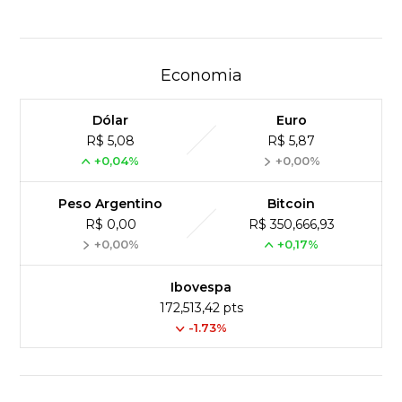
Economia
Dólar
Euro
R$ 5,08
R$ 5,87
+0,04%
+0,00%
Peso Argentino
Bitcoin
R$ 0,00
R$ 350,666,93
+0,00%
+0,17%
Ibovespa
172,513,42 pts
-1.73%