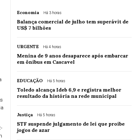
Economia
Há 3 horas
Balança comercial de julho tem superávit de
US$ 7 bilhões
URGENTE
Há 4 horas
Menina de 9 anos desaparece após embarcar
em ônibus em Cascavel
a
EDUCAÇÃO
Há 5 horas
Toledo alcança Ideb 6,9 e registra melhor
resultado da história na rede municipal
as
ia
Justiça
Há 5 horas
STF suspende julgamento de lei que proíbe
R-
jogos de azar
m