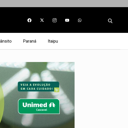
rânsito
Paraná
Itaipu