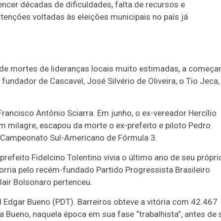
vencer décadas de dificuldades, falta de recursos e
nções voltadas às eleições municipais no país já
de mortes de lideranças locais muito estimadas, a começa
o fundador de Cascavel, José Silvério de Oliveira, o Tio Jeca,
rancisco Antônio Sciarra. Em junho, o ex-vereador Hercílio
um milagre, escapou da morte o ex-prefeito e piloto Pedro
o Campeonato Sul-Americano de Fórmula 3.
efeito Fidelcino Tolentino vivia o último ano de seu própri
rria pelo recém-fundado Partido Progressista Brasileiro
Jair Bolsonaro pertenceu.
l Edgar Bueno (PDT). Barreiros obteve a vitória com 42.467
 Bueno, naquela época em sua fase “trabalhista”, antes de 