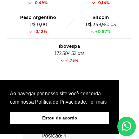
-0,49%
-0,14%
Peso Argentino
Bitcoin
R$ 0,00
R$ 349,550,03
-3,12%
+0,67%
Ibovespa
172,504,52 pts
-1.73%
PUBLICIDADE
Ao navegar por nosso site você concorda
com nossa Política de Privacidade.
ler mais
Estou de acordo