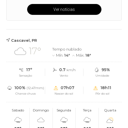
Ver notícias
Cascavel, PR
17°
Tempo nublado
Mín.
14°
Máx.
18°
17°
0.7
95%
km/h
Sensação
Vento
Umidade
100%
07h07
18h11
(12.47mm)
Chance chuva
Nascer do sol
Pôr do sol
Sábado
Domingo
Segunda
Terça
Quarta