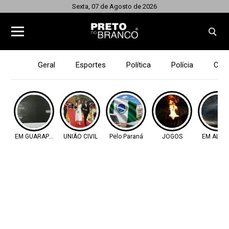
Sexta, 07 de Agosto de 2026
Geral
Esportes
Política
Polícia
Cid
EM GUARAPUAVA
UNIÃO CIVIL
Pelo Paraná
JOGOS
EM ALER