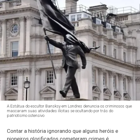
A Estátua do escultor Bansksy em Londres denuncia os criminosos que
mascaram suas atividades ilícitas se ocultando por trás do
patriotismo ostensivo
Contar a história ignorando que alguns heróis e
pioneiros glorificados cometeram crimes é