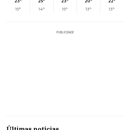
23°
25°
23°
20°
22°
15°
14°
15°
13°
13°
PUBLICIDADE
Últimas notícias