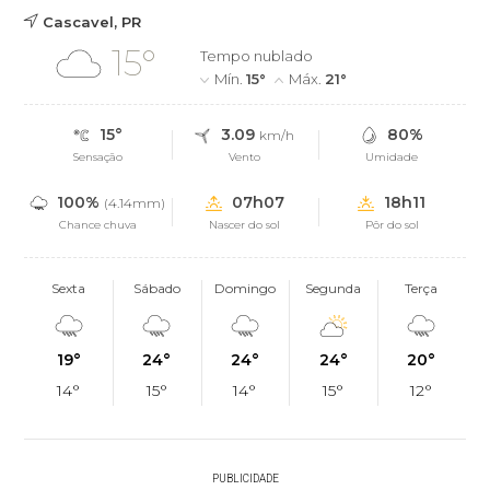
Cascavel, PR
15°
Tempo nublado
Mín.
15°
Máx.
21°
15°
3.09
80%
km/h
Sensação
Vento
Umidade
100%
07h07
18h11
(4.14mm)
Chance chuva
Nascer do sol
Pôr do sol
Sexta
Sábado
Domingo
Segunda
Terça
19°
24°
24°
24°
20°
14°
15°
14°
15°
12°
PUBLICIDADE